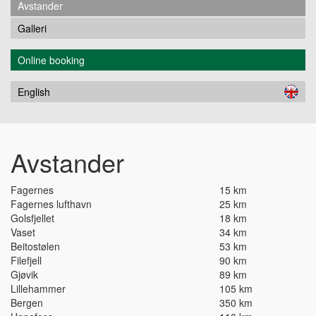
Avstander
Galleri
Online booking
English
Avstander
Fagernes
15 km
Fagernes lufthavn
25 km
Golsfjellet
18 km
Vaset
34 km
Beitostølen
53 km
Filefjell
90 km
Gjøvik
89 km
Lillehammer
105 km
Bergen
350 km